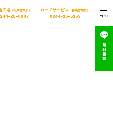
金工場
ロードサービス
（相馬営業所）
（相馬営業所）
244-26-6907
0244-26-5255
MENU
無
料
相
談