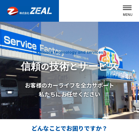
MENU
Reliable technology and services
信頼
技術
サービス
の
と
お客様のカーライフを全力サポート
私たちにお任せください
どんなことで
お困りですか？